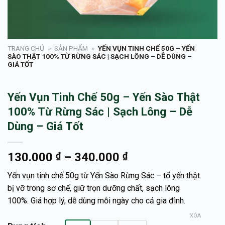
TRANG CHỦ
»
SẢN PHẨM
»
YẾN VỤN TINH CHẾ 50G – YẾN
SÀO THẬT 100% TỪ RỪNG SÁC | SẠCH LÔNG – DỄ DÙNG –
GIÁ TỐT
Yến Vụn Tinh Chế 50g – Yến Sào Thật
100% Từ Rừng Sác | Sạch Lông – Dễ
Dùng – Giá Tốt
130.000
₫
–
340.000
₫
Yến vụn tinh chế 50g từ Yến Sào Rừng Sác – tổ yến thật
bị vỡ trong sơ chế, giữ trọn dưỡng chất, sạch lông
100%. Giá hợp lý, dễ dùng mỗi ngày cho cả gia đình.
XÓA