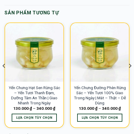
SẢN PHẨM TƯƠNG TỰ
Yến Chưng Hạt Sen Rừng Sác
Yến Chưng Đường Phèn Rừng
– Yến Tươi Thanh Đạm,
Sác – Yến Tươi 100% Giao
Dưỡng Tâm An Thần | Giao
Trong Ngày | Mát – Thật – Dễ
Nhanh Trong Ngày
Dùng
130.000
₫
–
340.000
₫
130.000
₫
–
340.000
₫
LỰA CHỌN TÙY CHỌN
LỰA CHỌN TÙY CHỌN
Sản
Sản
phẩm
phẩm