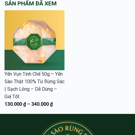
SẢN PHẨM ĐÃ XEM
này
này
có
có
nhiều
nhiều
biến
biến
thể.
thể.
Các
Các
tùy
tùy
chọn
chọn
có
có
thể
thể
được
được
chọn
chọn
Yến Vụn Tinh Chế 50g – Yến
trên
trên
Sào Thật 100% Từ Rừng Sác
trang
trang
| Sạch Lông – Dễ Dùng –
sản
sản
Giá Tốt
phẩm
phẩm
130.000
₫
–
340.000
₫