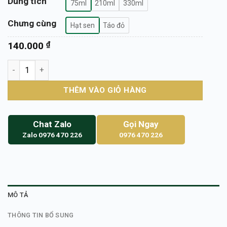
Dung tích
75ml
210ml
330ml
Chưng cùng
Hạt sen
Táo đỏ
140.000
₫
Yến Vụn Tinh Chế 50g – Yến Sào Thật 100% Từ Rừ
THÊM VÀO GIỎ HÀNG
Chat Zalo
Gọi Ngay
Zalo 0976 470 226
0976 470 226
MÔ TẢ
THÔNG TIN BỔ SUNG