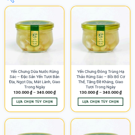
Giá
-
0
₫
-
100.000
₫
100.000
₫
-
200.000
₫
200.000
₫
-
300.000
₫
Yến Chưng Dừa Nước Rừng
Yến Chưng Đông Trùng Hạ
300.000
₫
-
500.000
₫
Sác – Đặc Sản Yến Tươi Bản
Thảo Rừng Sác – Bồi Bổ Cơ
Địa, Ngọt Dịu, Mát Lành, Giao
Thể, Tăng Đề Kháng, Giao
Trong Ngày
Tươi Trong Ngày
130.000
₫
–
340.000
₫
130.000
₫
–
340.000
₫
LỰA CHỌN TÙY CHỌN
LỰA CHỌN TÙY CHỌN
Sản
Sản
phẩm
phẩm
này
này
có
có
nhiều
nhiều