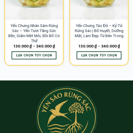
tùy
tùy
chọn
chọn
có
có
thể
thể
Yến Chưng Nhân Sâm Rừng
Yến Chưng Táo Đỏ – Kỷ Tử
được
được
Sác – Yến Tươi Tăng Sức
Rừng Sác | Bổ Huyết, Dưỡng
chọn
chọn
Bền, Giảm Mệt Mỏi, Bồi Bổ Cơ
Mắt, Làm Đẹp Từ Bên Trong
trên
trên
Thể
trang
trang
130.000
₫
–
340.000
₫
130.000
₫
–
340.000
₫
sản
sản
LỰA CHỌN TÙY CHỌN
LỰA CHỌN TÙY CHỌN
phẩm
phẩm
Sản
Sản
phẩm
phẩm
này
này
có
có
nhiều
nhiều
biến
biến
thể.
thể.
Các
Các
tùy
tùy
chọn
chọn
có
có
thể
thể