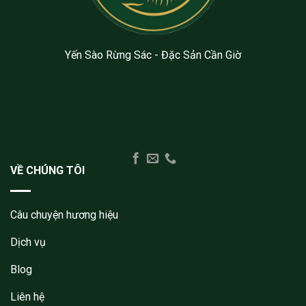
được
được
chọn
chọn
trên
trên
trang
trang
Yến Sào Rừng Sác - Đặc Sản Cần Giờ
sản
sản
phẩm
phẩm
VỀ CHÚNG TÔI
Câu chuyện hương hiệu
Dịch vụ
Blog
Liên hệ