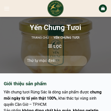
Bỏ
qua
nội
dung
Yến Chưng Tươi
TRANG CHỦ
»
YẾN CHƯNG TƯƠI
LỌC
Giới thiệu sản phẩm
Yến chưng tươi Rừng Sác là dòng sản phẩm được
chưng
mỗi ngày từ tổ yến thật 100%
, khai thác tại vùng sinh
quyển Cần Giờ – TP.HCM.
Sản phẩm
không dùng chất bảo quản, không gelatin
,