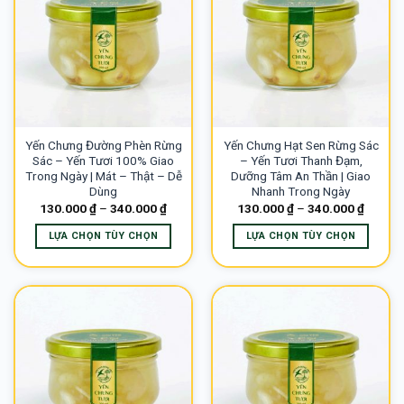
biến
biến
thể.
thể.
Các
Các
tùy
tùy
chọn
chọn
có
có
thể
thể
Yến Chưng Đường Phèn Rừng
Yến Chưng Hạt Sen Rừng Sác
được
được
Sác – Yến Tươi 100% Giao
– Yến Tươi Thanh Đạm,
chọn
chọn
Trong Ngày | Mát – Thật – Dễ
Dưỡng Tâm An Thần | Giao
trên
trên
Dùng
Nhanh Trong Ngày
trang
trang
130.000
₫
–
340.000
₫
130.000
₫
–
340.000
₫
sản
sản
LỰA CHỌN TÙY CHỌN
LỰA CHỌN TÙY CHỌN
phẩm
phẩm
Sản
Sản
phẩm
phẩm
này
này
có
có
nhiều
nhiều
biến
biến
thể.
thể.
Các
Các