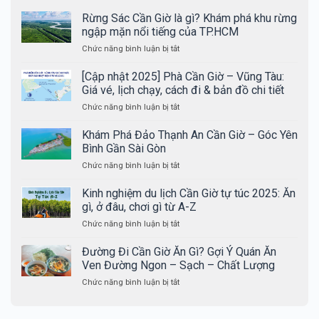
Rừng Sác Cần Giờ là gì? Khám phá khu rừng
ngập mặn nổi tiếng của TP.HCM
ở
Chức năng bình luận bị tắt
Rừng
Sác
[Cập nhật 2025] Phà Cần Giờ – Vũng Tàu:
Cần
Giá vé, lịch chạy, cách đi & bản đồ chi tiết
Giờ
ở
Chức năng bình luận bị tắt
là
[Cập
gì?
nhật
Khám Phá Đảo Thạnh An Cần Giờ – Góc Yên
Khám
2025]
phá
Bình Gần Sài Gòn
Phà
khu
ở
Chức năng bình luận bị tắt
Cần
rừng
Khám
Giờ
ngập
Phá
Kinh nghiệm du lịch Cần Giờ tự túc 2025: Ăn
–
mặn
Đảo
Vũng
gì, ở đâu, chơi gì từ A-Z
nổi
Thạnh
Tàu:
tiếng
ở
Chức năng bình luận bị tắt
An
Giá
của
Kinh
Cần
vé,
TP.HCM
nghiệm
Đường Đi Cần Giờ Ăn Gì? Gợi Ý Quán Ăn
Giờ
lịch
du
–
Ven Đường Ngon – Sạch – Chất Lượng
chạy,
lịch
Góc
cách
ở
Chức năng bình luận bị tắt
Cần
Yên
đi
Đường
Giờ
Bình
&
Đi
tự
Gần
bản
Cần