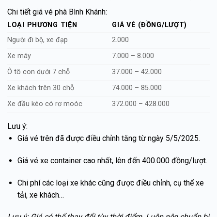
Chi tiết giá vé phà Bình Khánh:
LOẠI PHƯƠNG TIỆN
GIÁ VÉ (ĐỒNG/LƯỢT)
Người đi bộ, xe đạp
2.000
Xe máy
7.000 – 8.000
Ô tô con dưới 7 chỗ
37.000 – 42.000
Xe khách trên 30 chỗ
74.000 – 85.000
Xe đầu kéo có rơ moóc
372.000 – 428.000
Lưu ý:
Giá vé trên đã được điều chỉnh tăng từ ngày 5/5/2025.
Giá vé xe container cao nhất, lên đến 400.000 đồng/lượt.
Chi phí các loại xe khác cũng được điều chỉnh, cụ thể xe
tải, xe khách…
Lưu ý: Giá có thể thay đổi tùy thời điểm. Luôn nên chuẩn bị