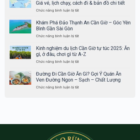
Cần
Giá vé, lịch chạy, cách đi & bản đồ chi tiết
Giờ
ở
Chức năng bình luận bị tắt
là
[Cập
gì?
nhật
Khám Phá Đảo Thạnh An Cần Giờ – Góc Yên
Khám
2025]
phá
Bình Gần Sài Gòn
Phà
khu
ở
Chức năng bình luận bị tắt
Cần
rừng
Khám
Giờ
ngập
Phá
Kinh nghiệm du lịch Cần Giờ tự túc 2025: Ăn
–
mặn
Đảo
Vũng
gì, ở đâu, chơi gì từ A-Z
nổi
Thạnh
Tàu:
tiếng
ở
Chức năng bình luận bị tắt
An
Giá
của
Kinh
Cần
vé,
TP.HCM
nghiệm
Đường Đi Cần Giờ Ăn Gì? Gợi Ý Quán Ăn
Giờ
lịch
du
–
Ven Đường Ngon – Sạch – Chất Lượng
chạy,
lịch
Góc
cách
ở
Chức năng bình luận bị tắt
Cần
Yên
đi
Đường
Giờ
Bình
&
Đi
tự
Gần
bản
Cần
túc
Sài
đồ
Giờ
2025:
Gòn
chi
Ăn
Ăn
tiết
Gì?
gì,
Gợi
ở
Ý
đâu,
Quán
chơi