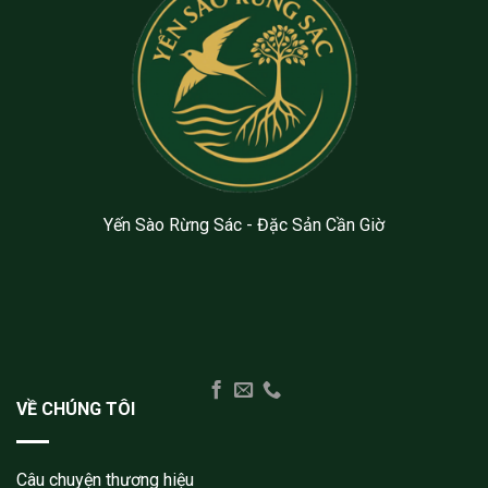
Ăn
gì
Ven
từ
Đường
A-
Ngon
Z
–
Sạch
–
Chất
Lượng
Yến Sào Rừng Sác - Đặc Sản Cần Giờ
VỀ CHÚNG TÔI
Câu chuyện thương hiệu