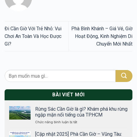
Đi Cần Giờ Với Trẻ Nhỏ: Vui
Phà Bình Khánh – Giá Vé, Giờ
Chơi An Toàn Và Học Được
Hoạt Động, Kinh Nghiệm Di
Gì?
Chuyển Mới Nhất
BÀI VIẾT MỚI
Rừng Sác Cần Giờ là gì? Khám phá khu rừng
ngập mặn nổi tiếng của TP.HCM
ở
Chức năng bình luận bị tắt
Rừng
Sác
[Cập nhật 2025] Phà Cần Giờ – Vũng Tàu: